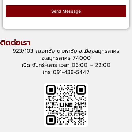
Send Message
ติดต่อเรา
923/103 ถ.เอกชัย ต.มหาชัย อ.เมืองสมุทรสาคร
จ.สมุทรสาคร 74000
เปิด จันทร์-เสาร์ เวลา 06:00 – 22:00
โทร 091-438-5447