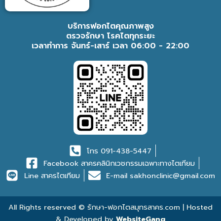
บริการฟอกไตคุณภาพสูง
ตรวจรักษา โรคไตทุกระยะ
เวลาทำการ จันทร์-เสาร์ เวลา 06:00 - 22:00
โทร 091-438-5447
Facebook สาครคลินิกเวชกรรมเฉพาะทางไตเทียม
Line สาครไตเทียม
E-mail sakhonclinic@gmail.com
All Rights reserved © รักษา-ฟอกไตสมุทรสาคร.com | Hosted
& Developed by
WebsiteGang